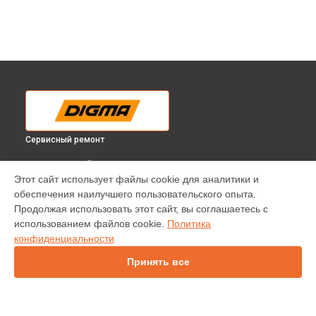
Сервисный ремонт
ВЫБЕРИ СВОЙ ГОРОД
Этот сайт использует файлы cookie для аналитики и
Замена резистора телевизора DM-LED43SQ20 Digma в
обеспечения наилучшего пользовательского опыта.
Краснодаре
Продолжая использовать этот сайт, вы соглашаетесь с
Замена резистора телевизора DM-LED43SQ20 Digma в
использованием файлов cookie.
Политика
Ростове-на-Дону
конфиденциальности
Замена резистора телевизора DM-LED43SQ20 Digma в
Нижнем Новгороде
Принять все
Замена резистора телевизора DM-LED43SQ20 Digma в
Новосибирске
Замена резистора телевизора DM-LED43SQ20 Digma в
Челябинске