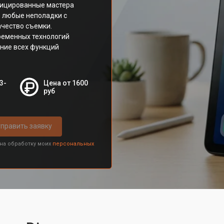
фицированные мастера
ь любые неполадки с
ачество съемки.
ременных технологий
ение всех функций
3-
Цена от 1600
руб
править заявку
 на обработку моих
персональных