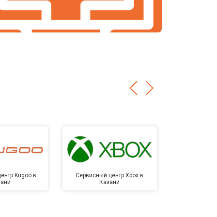
ентр Kugoo в
Сервисный центр Xbox в
Сервисный ц
зани
Казани
Ка