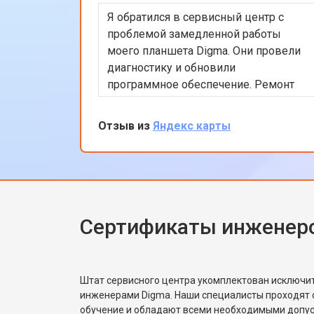
Я обратился в сервисный центр с
проблемой замедленной работы
моего планшета Digma. Они провели
диагностику и обновили
программное обеспечение. Ремонт
был выполнен в тот же день, что
было очень удобно. Теперь планшет
Отзыв из
Яндекс карты
работает гораздо быстрее. Я доволен
качеством обслуживания и
профессионализмом персонала.
Спасибо за отличную работу!
Сертификаты инженер
Штат сервисного центра укомплектован исключ
инженерами Digma. Наши специалисты проходят 
обучение и обладают всеми необходимыми допу