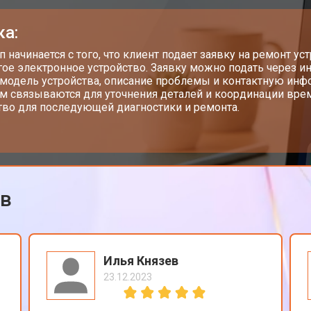
от 50 мин
о
ка:
от 60 мин
о
ап начинается с того, что клиент подает заявку на ремонт у
гое электронное устройство. Заявку можно подать через ин
 модель устройства, описание проблемы и контактную инф
м связываются для уточнения деталей и координации врем
от 60 мин
о
тво для последующей диагностики и ремонта.
от 70 мин
о
ов
Илья Князев
23.12.2023