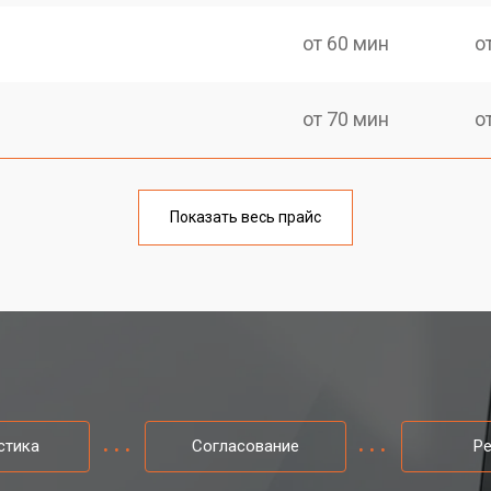
от 60 мин
о
от 70 мин
о
от 50 мин
о
Показать весь прайс
от 80 мин
о
от 50 мин
о
от 90 мин
о
стика
Согласование
Р