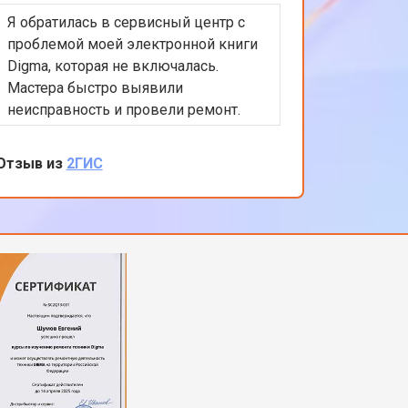
Я обратилась в сервисный центр с
проблемой моей электронной книги
Digma, которая не включалась.
Мастера быстро выявили
неисправность и провели ремонт.
Обслуживание было быстрым и
эффективным, а стоимость ремонта
Отзыв из
2ГИС
оказалась вполне разумной. Теперь
моя электронная книга работает
безупречно. Я очень довольна
качеством обслуживания и
вниманием к деталям. Спасибо за
вашу работу!