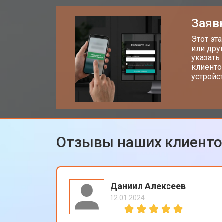
Замена аккумулятора
Заяв
Замена Wi-Fi планшета Digma
Этот эт
или дру
указать
клиенто
Замена материнской платы
устройс
Замена кнопок планшета Digma
Отзывы наших клиент
Даниил Алексеев
12.01.2024