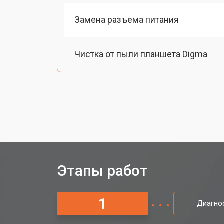
Замена разъема питания
Чистка от пыли планшета Digma
Замена стекла планшета Digma
Замена динамика
Замена задней крышки
Этапы работ
Замена дисплея (экрана)
1
Диагно